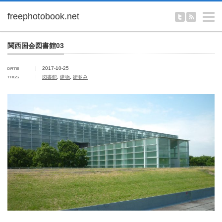
m
関西国会図書館03
2017-10-25
図書館
,
建物
,
街並み