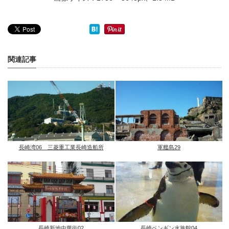
関連記事
長崎湾06 三菱重工業長崎造船所
軍艦島29
長崎新地中華街02
長崎ペンギン水族館04