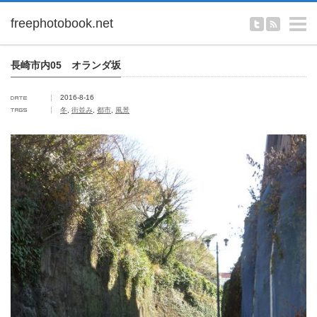
m
長崎市内05 オランダ坂
2016-8-16
冬
,
街並み
,
都市
,
風景