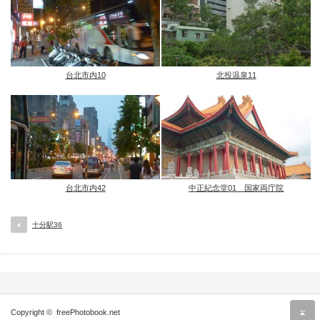
台北市内10
北投温泉11
台北市内42
中正紀念堂01 国家両庁院
十分駅36
r
Copyright ©
freePhotobook.net