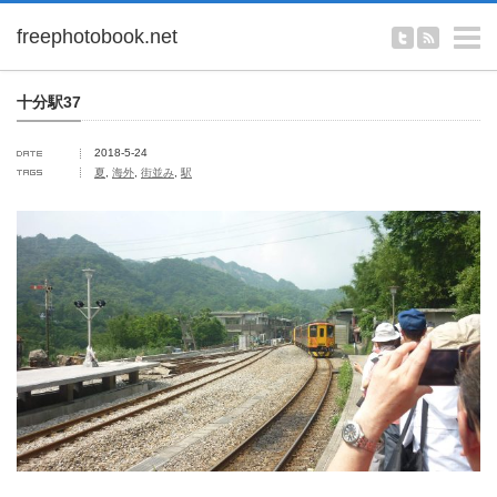
m
十分駅37
2018-5-24
夏
,
海外
,
街並み
,
駅