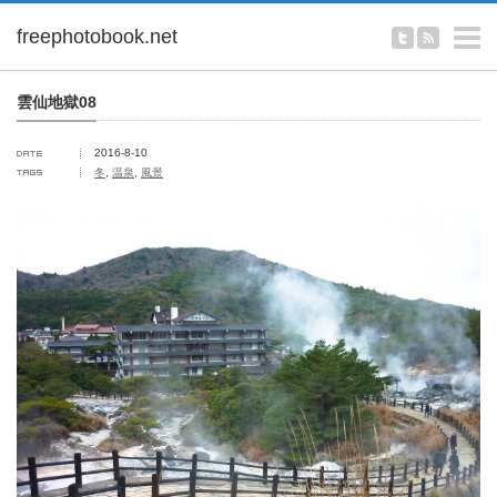
m
雲仙地獄08
2016-8-10
冬
,
温泉
,
風景