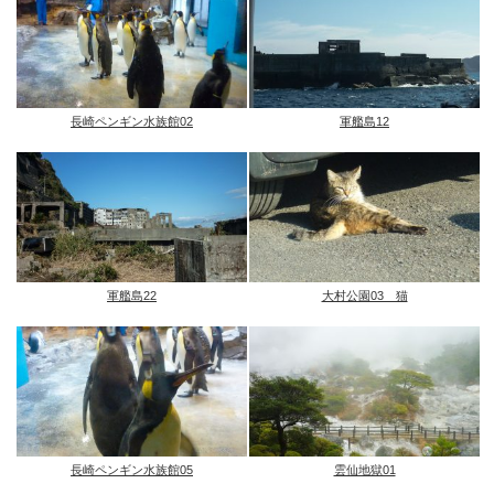
長崎ペンギン水族館02
軍艦島12
軍艦島22
大村公園03 猫
長崎ペンギン水族館05
雲仙地獄01