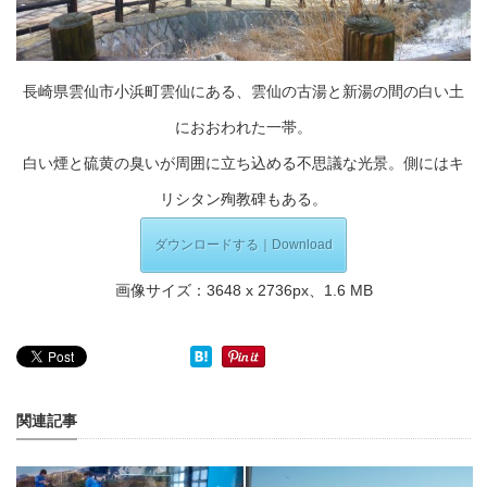
長崎県雲仙市小浜町雲仙にある、雲仙の古湯と新湯の間の白い土
におおわれた一帯。
白い煙と硫黄の臭いが周囲に立ち込める不思議な光景。側にはキ
リシタン殉教碑もある。
ダウンロードする｜Download
画像サイズ：3648 x 2736px、1.6 MB
関連記事